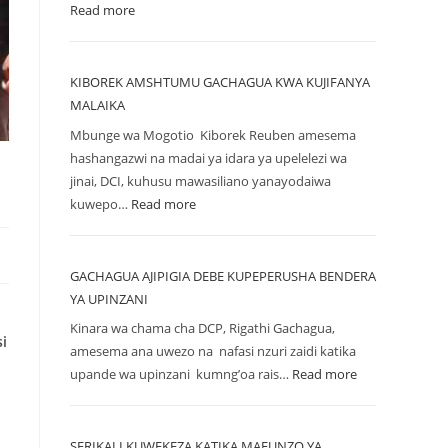
Read more
KIBOREK AMSHTUMU GACHAGUA KWA KUJIFANYA
MALAIKA
Mbunge wa Mogotio Kiborek Reuben amesema
hashangazwi na madai ya idara ya upelelezi wa
jinai, DCI, kuhusu mawasiliano yanayodaiwa
kuwepo…
Read more
GACHAGUA AJIPIGIA DEBE KUPEPERUSHA BENDERA
YA UPINZANI
Kinara wa chama cha DCP, Rigathi Gachagua,
i
amesema ana uwezo na nafasi nzuri zaidi katika
upande wa upinzani kumng’oa rais…
Read more
SERIKALI KUWEKEZA KATIKA MAFUNZO YA