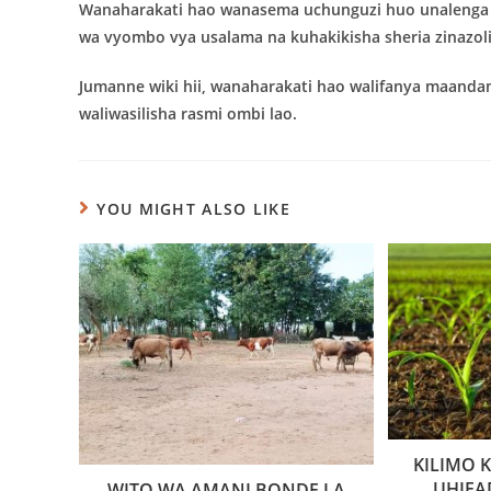
Wanaharakati hao wanasema uchunguzi huo unalenga k
wa vyombo vya usalama na kuhakikisha sheria zinazolin
Jumanne wiki hii, wanaharakati hao walifanya maanda
waliwasilisha rasmi ombi lao.
YOU MIGHT ALSO LIKE
KILIMO
UHIFA
WITO WA AMANI BONDE LA