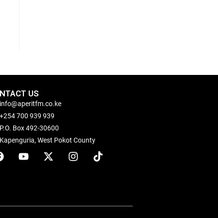
NTACT US
info@aperitfm.co.ke
+254 700 939 939
P.O. Box 492-30600
Kapenguria, West Pokot County