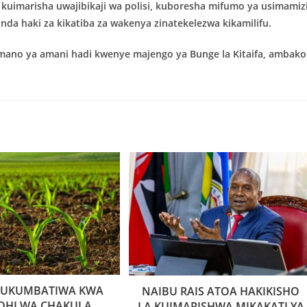
uimarisha uwajibikaji wa polisi, kuboresha mifumo ya usimamiz
da haki za kikatiba za wakenya zinatekelezwa kikamilifu.
mano ya amani hadi kwenye majengo ya Bunge la Kitaifa, ambako
 KUKUMBATIWA KWA
NAIBU RAIS ATOA HAKIKISHO
DHI WA CHAKULA
LA KUIMARISHWA MIKAKATI YA