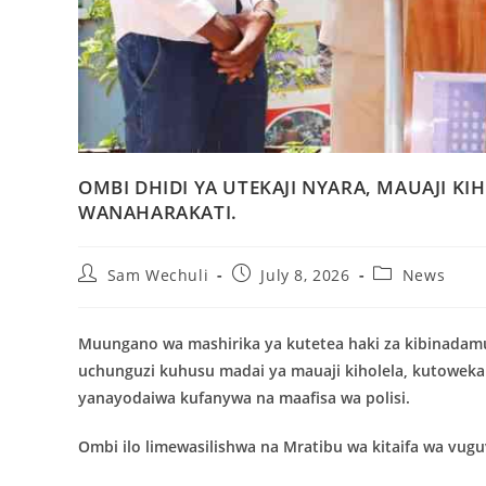
OMBI DHIDI YA UTEKAJI NYARA, MAUAJI 
WANAHARAKATI.
Sam Wechuli
July 8, 2026
News
Muungano wa mashirika ya kutetea haki za kibinadamu 
uchunguzi kuhusu madai ya mauaji kiholela, kutoweka 
yanayodaiwa kufanywa na maafisa wa polisi.
Ombi ilo limewasilishwa na Mratibu wa kitaifa wa vug