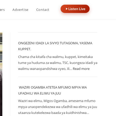
Listen Live
ers
Advertise
Contact
ONGEZENI IDADI LA SIVYO TUTAGOMA, YASEMA
KUPPET.
Chama cha kitaifa cha walimu, kuppet, kimeitaka
tume ya huduma za walimu, TSC, kuongeza idadi ya
walimu wanaopandishwa vyeo, ili…
Read more
WAZIRI OGAMBA ATETEA MFUMO MPYA WA
UFADHILI WA ELIMU YA JUU
Waziri wa elimu, Migos Ogamba, amesema mfumo
mpya unaopendekezwa wa ufadhili wa elimu ya juu
utaanza kutekelezwa baada ya kuidhinishwa…