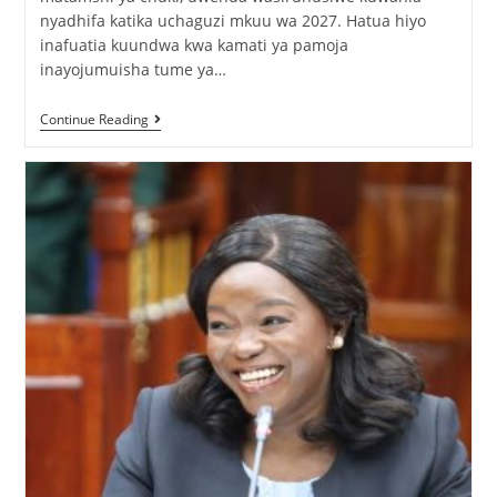
nyadhifa katika uchaguzi mkuu wa 2027. Hatua hiyo
inafuatia kuundwa kwa kamati ya pamoja
inayojumuisha tume ya…
Continue Reading