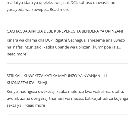
madai ya idara ya upelelezi wa jinai, DCI, kuhusu mawasiliano
yanayodaiwa kuwepo…
Read more
GACHAGUA AJIPIGIA DEBE KUPEPERUSHA BENDERA YA UPINZANI
Kinara wa chama cha DCP, Rigathi Gachagua, amesema ana uwezo
na nafasi nzuri zaidi katika upande wa upinzani kumng’oa rais…
Read more
SERIKALI KUWEKEZA KATIKA MAFUNZO YA NYANJANI ILI
KUONGEZAUZALISHAJI
Kenya inaongeza uwekezaji katika mafunzo kwa wakulima, utafiti,
uvumbuzi na uongezaji thamani wa mazao, katika juhudi za kujenga
sekta ya…
Read more