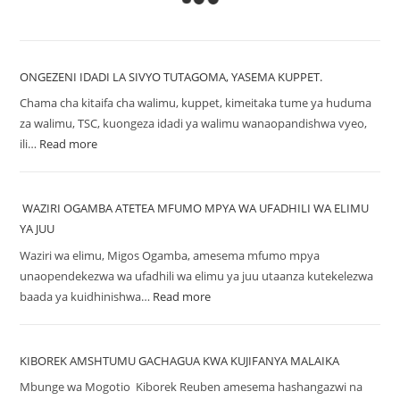
ONGEZENI IDADI LA SIVYO TUTAGOMA, YASEMA KUPPET.
Chama cha kitaifa cha walimu, kuppet, kimeitaka tume ya huduma
za walimu, TSC, kuongeza idadi ya walimu wanaopandishwa vyeo,
ili…
Read more
WAZIRI OGAMBA ATETEA MFUMO MPYA WA UFADHILI WA ELIMU
YA JUU
Waziri wa elimu, Migos Ogamba, amesema mfumo mpya
unaopendekezwa wa ufadhili wa elimu ya juu utaanza kutekelezwa
baada ya kuidhinishwa…
Read more
KIBOREK AMSHTUMU GACHAGUA KWA KUJIFANYA MALAIKA
Mbunge wa Mogotio Kiborek Reuben amesema hashangazwi na