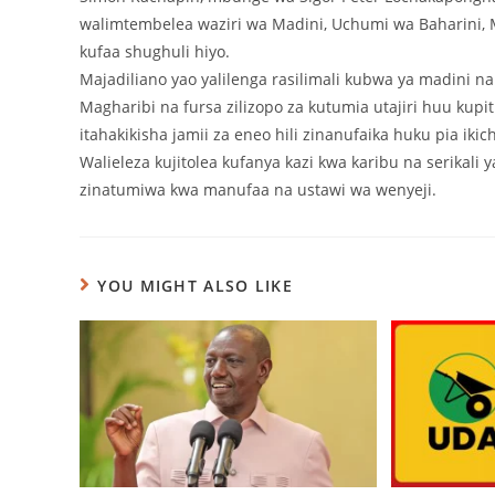
walimtembelea waziri wa Madini, Uchumi wa Baharini, M
kufaa shughuli hiyo.
Majadiliano yao yalilenga rasilimali kubwa ya madini n
Magharibi na fursa zilizopo za kutumia utajiri huu kupi
itahakikisha jamii za eneo hili zinanufaika huku pia iki
Walieleza kujitolea kufanya kazi kwa karibu na serikali ya
zinatumiwa kwa manufaa na ustawi wa wenyeji.
YOU MIGHT ALSO LIKE