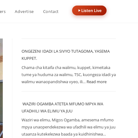
Listen Live
ers
Advertise
Contact
ONGEZENI IDADI LA SIVYO TUTAGOMA, YASEMA
KUPPET.
Chama cha kitaifa cha walimu, kuppet, kimeitaka
tume ya huduma za walimu, TSC, kuongeza idadi ya
walimu wanaopandishwa vyeo, ili…
Read more
WAZIRI OGAMBA ATETEA MFUMO MPYA WA
UFADHILI WA ELIMU YA JUU
Waziri wa elimu, Migos Ogamba, amesema mfumo
mpya unaopendekezwa wa ufadhili wa elimu ya juu
utaanza kutekelezwa baada ya kuidhinishwa…