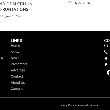
July 27, 2026
ND ODM STILL IN
FRONTATIONS
August 1, 2026
LINKS
CO
Home
Shows
 Ni
News
Presenters
Advertise
Contact
About Us
Careers
Privacy Policy
Terms of Service