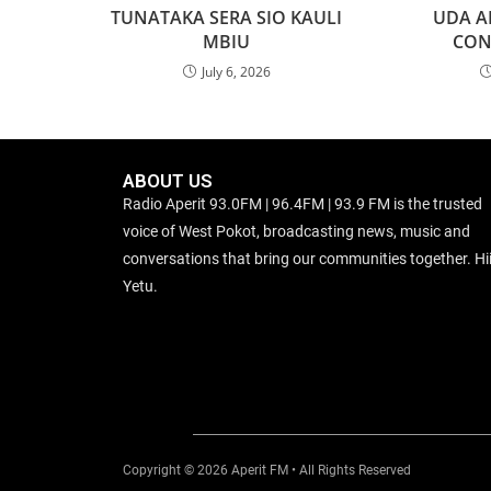
TUNATAKA SERA SIO KAULI
UDA A
MBIU
CON
July 6, 2026
ABOUT US
Radio Aperit 93.0FM | 96.4FM | 93.9 FM is the trusted
voice of West Pokot, broadcasting news, music and
conversations that bring our communities together. Hii
Yetu.
Copyright © 2026 Aperit FM • All Rights Reserved