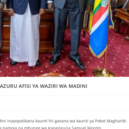
ZURU AFISI YA WAZIRI WA MADINI
ini inayopatikana kaunti hii gavana wa kaunti ya Pokot Magharibi
na pamoja na mbunge wa Kapenguria Samuel Moroto