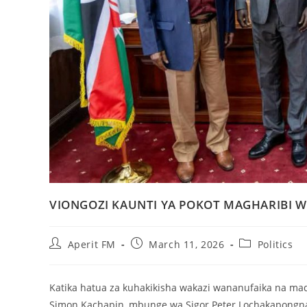
VIONGOZI KAUNTI YA POKOT MAGHARIBI WA
Aperit FM
March 11, 2026
Politics
Katika hatua za kuhakikisha wakazi wananufaika na mad
Simon Kachapin, mbunge wa Sigor Peter Lochakapong