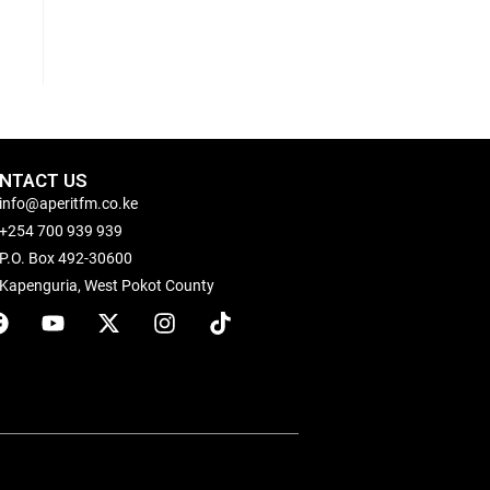
NTACT US
info@aperitfm.co.ke
+254 700 939 939
P.O. Box 492-30600
Kapenguria, West Pokot County