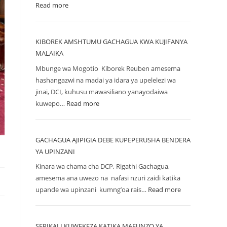
Read more
KIBOREK AMSHTUMU GACHAGUA KWA KUJIFANYA
MALAIKA
Mbunge wa Mogotio Kiborek Reuben amesema
hashangazwi na madai ya idara ya upelelezi wa
jinai, DCI, kuhusu mawasiliano yanayodaiwa
kuwepo…
Read more
GACHAGUA AJIPIGIA DEBE KUPEPERUSHA BENDERA
YA UPINZANI
Kinara wa chama cha DCP, Rigathi Gachagua,
amesema ana uwezo na nafasi nzuri zaidi katika
upande wa upinzani kumng’oa rais…
Read more
SERIKALI KUWEKEZA KATIKA MAFUNZO YA