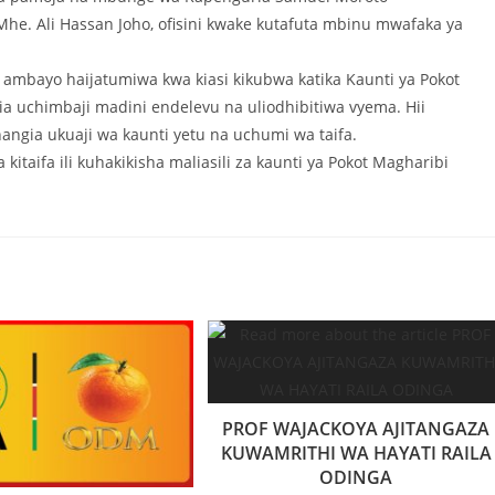
he. Ali Hassan Joho, ofisini kwake kutafuta mbinu mwafaka ya
a ambayo haijatumiwa kwa kiasi kikubwa katika Kaunti ya Pokot
tia uchimbaji madini endelevu na uliodhibitiwa vyema. Hii
changia ukuaji wa kaunti yetu na uchumi wa taifa.
 kitaifa ili kuhakikisha maliasili za kaunti ya Pokot Magharibi
PROF WAJACKOYA AJITANGAZA
KUWAMRITHI WA HAYATI RAILA
ODINGA